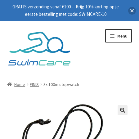
GRATIS verzending vanaf €100 -- Krijg 10% korting op je
eerste bestelling met code: SWIMCARE-10
Menu
Home
Home
FINIS
3x 100m stopwatch
Zwembrillen
Peddels
🔍
Plankjes