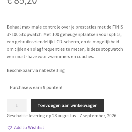
€
85,20
Behaal maximale controle over je prestaties met de FINIS
3×100 Stopwatch. Met 100 geheugenplaatsen voor splits,
een gebruiksvriendelijk LCD-scherm, en de mogelijkheid
om tijden en slagfrequenties te meten, is deze stopwatch
een must-have voor zwemmers en coaches.
Beschikbaar via nabestelling
Purchase & earn 9 punten!
3x
Toevoegen aan winkelwagen
100m
Geschatte levering op 28 augustus - 7 september, 2026
stopwatch
aantal
Add to Wishlist