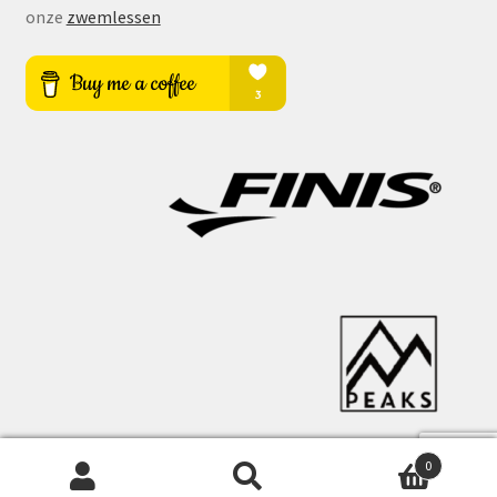
onze
zwemlessen
0
Zoeken
Zoeken