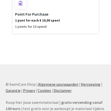
Zwemvliezen
Point For Purchase
Snorkels
1 punt for each
€
10,00
spent
1 points for 10 spend
Expand
Merken
child
menu
Expand
Toebehoren
child
menu
Expand
Tweedehands
child
menu
Expand
Aanbiedingen
child
menu
Expand
SwimCare
© SwimCare Shop
|
Algemene voorwaarden
|
Herroeping
|
child
Garantie
|
Privacy
|
Cookies
|
Disclaimer
menu
Koop hier jouw zwemmateriaal
|
gratis verzending vanaf
100 euro
|
test gratis voor je aankoopt je materiaal tijdens