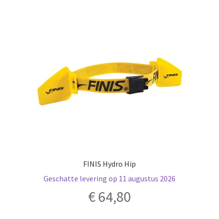
optie
kan
gekozen
worden
op
de
productpagina
FINIS Hydro Hip
Geschatte levering op 11 augustus 2026
€
64,80