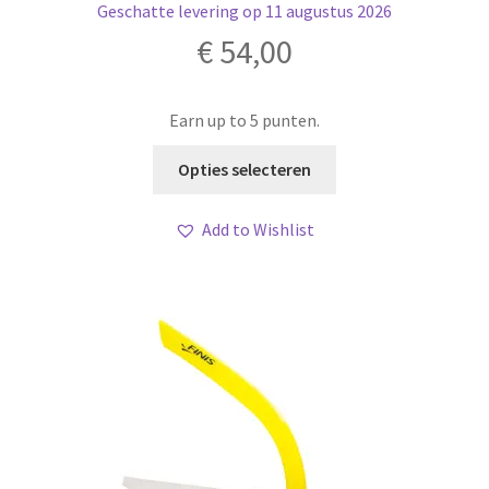
Geschatte levering op 11 augustus 2026
€
54,00
Earn up to 5 punten.
Dit
Opties selecteren
product
heeft
Add to Wishlist
meerdere
variaties.
Deze
optie
kan
gekozen
worden
op
de
productpagina