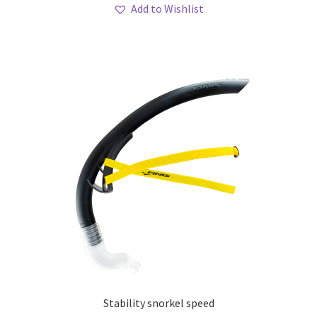
Add to Wishlist
meerdere
variaties.
Deze
optie
kan
gekozen
worden
op
de
productpagina
Stability snorkel speed