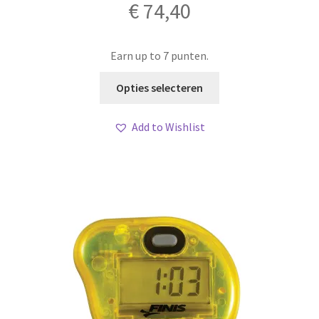
€
74,40
Earn up to 7 punten.
Dit
Opties selecteren
product
heeft
Add to Wishlist
meerdere
variaties.
Deze
optie
kan
gekozen
worden
op
de
productpagina