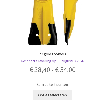
de
productpagina
Z2 gold zoomers
Geschatte levering op 11 augustus 2026
Prijsklass
€
38,40
-
€
54,00
€ 38,40
Earn up to 5 punten.
tot
Dit
Opties selecteren
product
€ 54,00
heeft