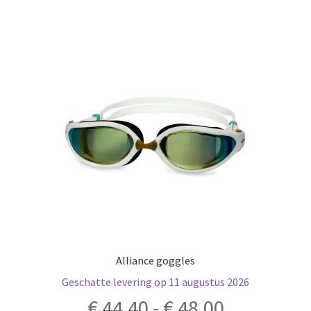
Deze
optie
kan
gekozen
worden
op
de
productpagina
Alliance goggles
Geschatte levering op 11 augustus 2026
Prijsklass
€
44,40
-
€
48,00