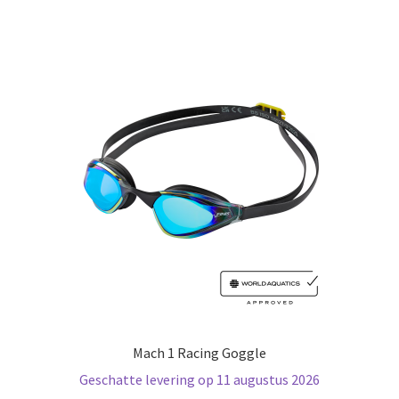
variaties.
Deze
optie
kan
gekozen
worden
op
de
productpagina
Mach 1 Racing Goggle
Geschatte levering op 11 augustus 2026