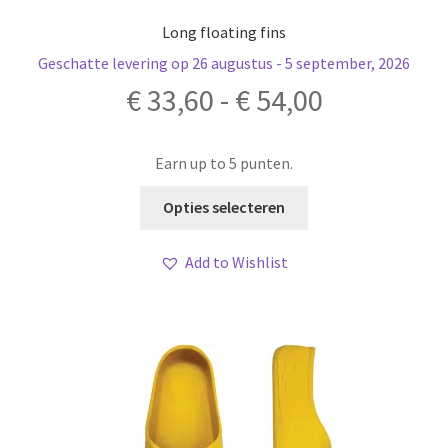
Long floating fins
Geschatte levering op 26 augustus - 5 september, 2026
Prijsklass
€
33,60
-
€
54,00
€ 33,60
Earn up to 5 punten.
tot
Dit
Opties selecteren
product
€ 54,00
heeft
Add to Wishlist
meerdere
variaties.
Deze
optie
kan
gekozen
worden
op