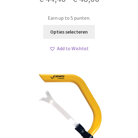
€ 44,40
Earn up to 5 punten.
tot
Dit
Opties selecteren
product
€ 48,00
heeft
Add to Wishlist
meerdere
variaties.
Deze
optie
kan
gekozen
worden
op
de
productpagina