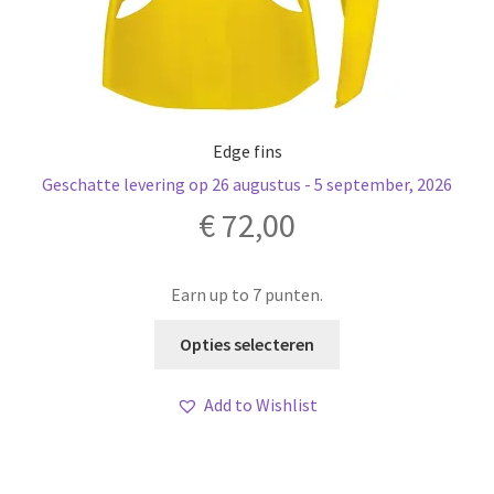
Edge fins
Geschatte levering op 26 augustus - 5 september, 2026
€
72,00
Earn up to 7 punten.
Dit
Opties selecteren
product
heeft
Add to Wishlist
meerdere
variaties.
Deze