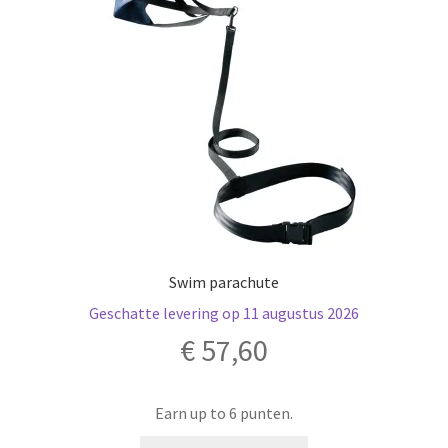
gekozen
worden
op
de
productpagina
Swim parachute
Geschatte levering op 11 augustus 2026
€
57,60
Earn up to 6 punten.
Dit