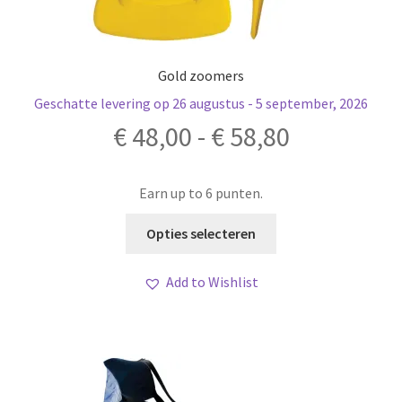
Gold zoomers
Geschatte levering op 26 augustus - 5 september, 2026
Prijsklass
€
48,00
-
€
58,80
€ 48,00
Earn up to 6 punten.
tot
Dit
Opties selecteren
product
€ 58,80
heeft
Add to Wishlist
meerdere
variaties.
Deze
optie
kan