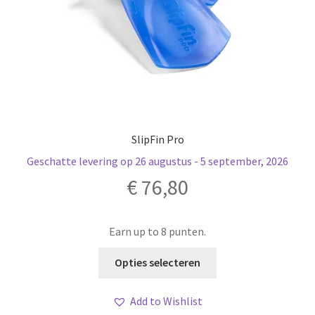
SlipFin Pro
Geschatte levering op 26 augustus - 5 september, 2026
€
76,80
Earn up to 8 punten.
Dit
Opties selecteren
product
heeft
Add to Wishlist
meerdere