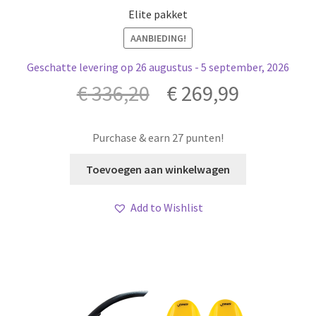
child
Elite pakket
menu
Expand
Tweedehands
AANBIEDING!
child
menu
Expand
Aanbiedingen
Geschatte levering op 26 augustus - 5 september, 2026
child
Oorspronkelijke
Huidige
€
336,20
€
269,99
menu
Expand
SwimCare
child
prijs
prijs
menu
Purchase & earn 27 punten!
was:
is:
Toevoegen aan winkelwagen
€ 336,20.
€ 269,99
Add to Wishlist