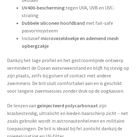
UV400-bescherming
tegen UVA, UVB en UVC-
straling
Dubbele siliconen hoofdband
met fail-safe
pasvormsysteem
Inclusief
microvezeldoekje en ademend mesh
opbergzakje
Dankzij het lage profiel en het gestroomlijnde ontwerp
vermindert de Ozean waterweerstand en blijft hij stevig op
zijn plaats, zelfs bij golven of contact met andere
zwemmers. De bril sluit comfortabel aan en is geschikt
voor langere zwemsessies zonder druk op de oogkassen.
De lenzen van
geïnjecteerd polycarbonaat
zijn
krasbestendig, ultralicht en bieden haarscherp zicht – net
zoals gebruikt wordt in astronautenhelmen en militaire
toepassingen. De bril is ideaal bij fel zonlicht dankzij de
spiegelcoating en UV-filter.