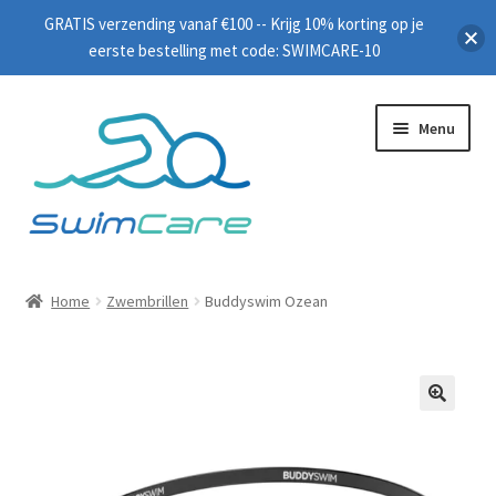
GRATIS verzending vanaf €100 -- Krijg 10% korting op je
eerste bestelling met code: SWIMCARE-10
Menu
Home
Home
Zwembrillen
Buddyswim Ozean
Zwembrillen
Peddels
🔍
Plankjes