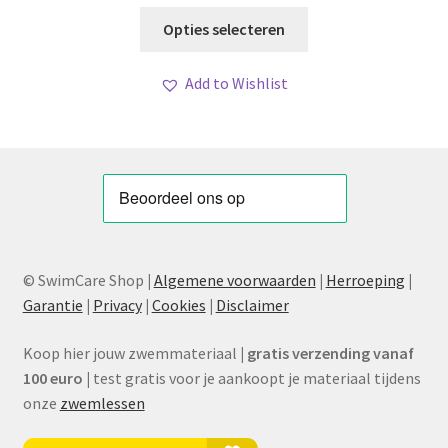
Dit
Opties selecteren
product
heeft
Add to Wishlist
meerdere
variaties.
Deze
optie
kan
gekozen
worden
op
© SwimCare Shop
|
Algemene voorwaarden
|
Herroeping
|
de
Garantie
|
Privacy
|
Cookies
|
Disclaimer
productpagina
Koop hier jouw zwemmateriaal
|
gratis verzending vanaf
100 euro
|
test gratis voor je aankoopt je materiaal tijdens
onze
zwemlessen