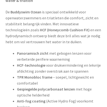
water & triatlon
De
Buddyswim Ozean
is speciaal ontwikkeld voor
openwaterzwemmers en triatleten die comfort, zicht en
stabiliteit belangrijk vinden. Met innovatieve
technologieën zoals
HCF (Honeycomb Cushion Fit)
en een
hydrodynamisch ontwerp biedt deze bril alles wat je nodig
hebt om vol vertrouwen het water in te duiken.
Panoramisch zicht
met gebogen lenzen voor
verbeterde perifere waarneming
HCF-technologie
voor drukvermindering en lekvrije
afdichting zonder overstrak aan te spannen
TPR Monobloc frame
– soepel, lichtgewicht en
comfortabel
Gespiegelde polycarbonaat lenzen
met hoge
optische helderheid
Anti-fog coating
(Active Hydro Fog) voorkomt
beslaan