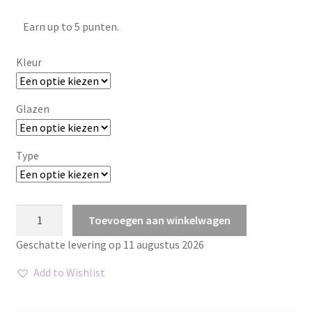
Earn up to 5 punten.
Kleur
Glazen
Type
Buddyswim
Toevoegen aan winkelwagen
Ozean
Geschatte levering op 11 augustus 2026
aantal
Add to Wishlist