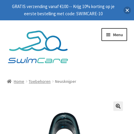
GRATIS verzending vanaf €100 -- Krijg 10% korting op je
eerste bestelling met code: SWIMCARE-10
Menu
Home
Home
Toebehoren
Neusknijper
Zwembrillen
Peddels
🔍
Plankjes