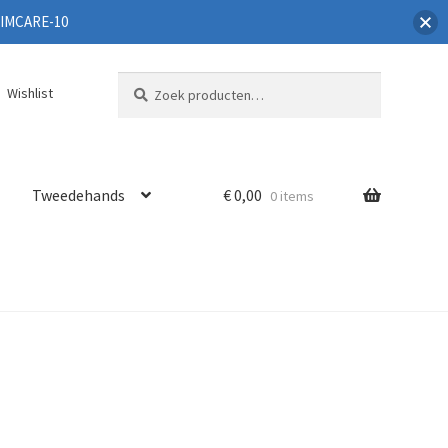
SWIMCARE-10
Zoeken
Zoeken
Wishlist
naar:
Tweedehands
€
0,00
0 items