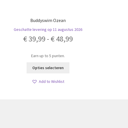
Buddyswim Ozean
Geschatte levering op 11 augustus 2026
Geschatt
Prijsklasse:
€
39,99
-
€
48,99
€ 39,99
Earn up to 5 punten.
tot
Dit
Opties selecteren
product
€ 48,99
heeft
Add to Wishlist
meerdere
variaties.
Deze
optie
kan
gekozen
worden
op