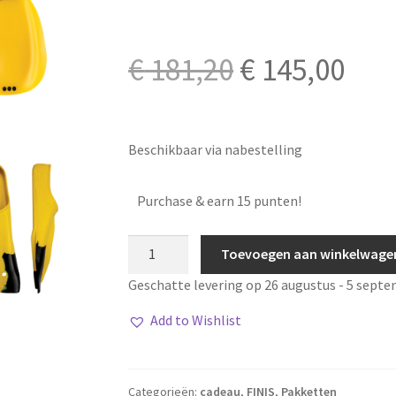
Oorspronkel
Hui
€
181,20
€
145,00
prijs
prij
Beschikbaar via nabestelling
was:
is:
Purchase & earn 15 punten!
€ 181,20.
€ 14
Starter
Toevoegen aan winkelwage
pakket
Geschatte levering op 26 augustus - 5 septe
aantal
Add to Wishlist
Categorieën:
cadeau
,
FINIS
,
Pakketten