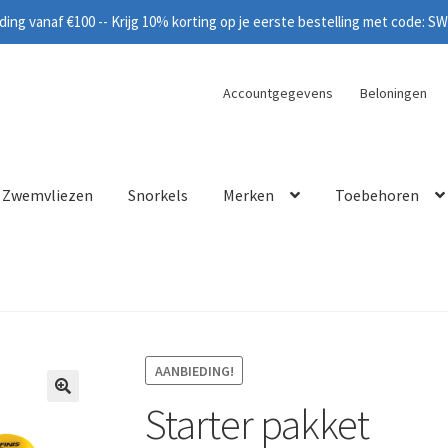
ing vanaf €100 -- Krijg 10% korting op je eerste bestelling met code: 
Accountgegevens
Beloningen
Zwemvliezen
Snorkels
Merken
Toebehoren
AANBIEDING!
Starter pakket
🔍