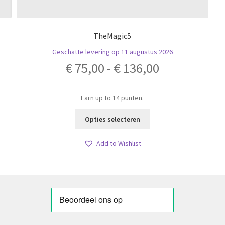
TheMagic5
Geschatte levering op 11 augustus 2026
Prijsklasse:
€
75,00
-
€
136,00
€ 75,00
Earn up to 14 punten.
tot
Dit
Opties selecteren
product
€ 136,00
heeft
Add to Wishlist
meerdere
variaties.
Deze
optie
kan
gekozen
worden
op