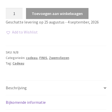
Gold
Toevoegen aan winkelwagen
zoomers
Geschatte levering op 25 augustus - 4 september, 2026
aantal
Add to Wishlist
SKU:
N/B
Categorieën:
cadeau
,
FINIS
,
Zwemvliezen
Tag:
Cadeau
Beschrijving
Bijkomende informatie