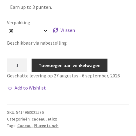
Earn up to 3 punten.
Verpakking
Wissen
Beschikbaar via nabestelling
Magnesium
Toevoegen aan winkelwagen
Instant
Geschatte levering op 27 augustus - 6 september, 2026
Stick
aantal
Add to Wishlist
SKU:
5414963021586
Categorieën:
cadeau
,
etixx
Tags:
Cadeau
,
Pluxee Lunch