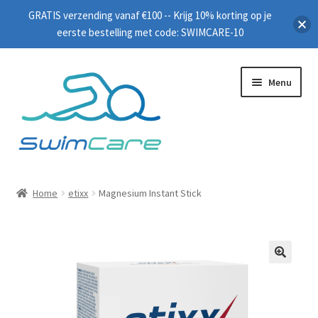
GRATIS verzending vanaf €100 -- Krijg 10% korting op je
eerste bestelling met code: SWIMCARE-10
Menu
Home
Home
etixx
Magnesium Instant Stick
Zwembrillen
Peddels
🔍
Plankjes