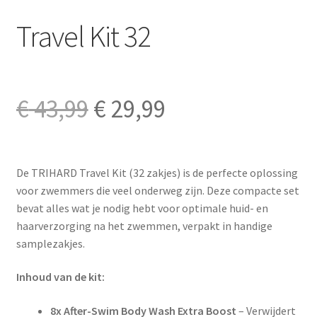
Travel Kit 32
Oorspronkelijke
Huidige
€
43,99
€
29,99
prijs
prijs
De TRIHARD Travel Kit (32 zakjes) is de perfecte oplossing
was:
is:
voor zwemmers die veel onderweg zijn. Deze compacte set
bevat alles wat je nodig hebt voor optimale huid- en
€ 43,99.
€ 29,99.
haarverzorging na het zwemmen, verpakt in handige
samplezakjes.
Inhoud van de kit:
8x After-Swim Body Wash Extra Boost
– Verwijdert