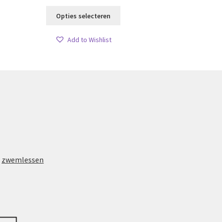
tot
Dit
Opties selecteren
product
€ 48,99
heeft
Add to Wishlist
meerdere
variaties.
Deze
optie
kan
gekozen
worden
op
de
productpagina
e
zwemlessen