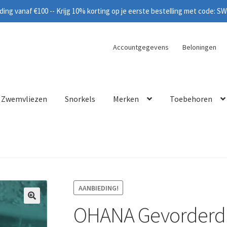
ing vanaf €100 -- Krijg 10% korting op je eerste bestelling met code: 
Accountgegevens
Beloningen
Zwemvliezen
Snorkels
Merken
Toebehoren
AANBIEDING!
OHANA Gevorderd 
🔍