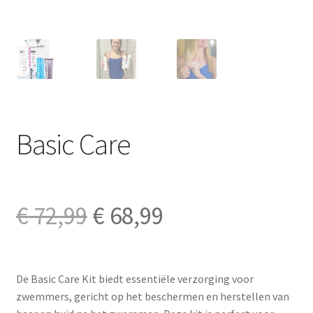
Basic Care
Oorspronkelijke
Huidige
€
72,99
€
68,99
prijs
prijs
De Basic Care Kit biedt essentiële verzorging voor
was:
is:
zwemmers, gericht op het beschermen en herstellen van