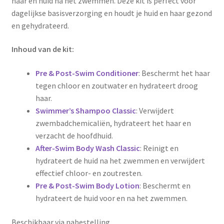
haar en huid na het zwemmen. Deze kit is perfect voor
€ 72,99.
€ 68,99.
dagelijkse basisverzorging en houdt je huid en haar gezond
en gehydrateerd.
Inhoud van de kit:
Pre & Post-Swim Conditioner
: Beschermt het haar
tegen chloor en zoutwater en hydrateert droog
haar.
Swimmer’s Shampoo Classic
: Verwijdert
zwembadchemicaliën, hydrateert het haar en
verzacht de hoofdhuid.
After-Swim Body Wash Classic
: Reinigt en
hydrateert de huid na het zwemmen en verwijdert
effectief chloor- en zoutresten.
Pre & Post-Swim Body Lotion
: Beschermt en
hydrateert de huid voor en na het zwemmen.
Beschikbaar via nabestelling