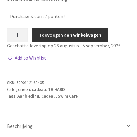
Purchase & earn 7 punten!
Basic
Toevoegen aan winkelwagen
Care
Geschatte levering op 26 augustus - 5 september, 2026
aantal
Add to Wishlist
SKU:
7290112168405
Categorieën:
cadeau
,
TRIHARD
Tags:
Aanbieding
,
Cadeau
,
Swim Care
Beschrijving