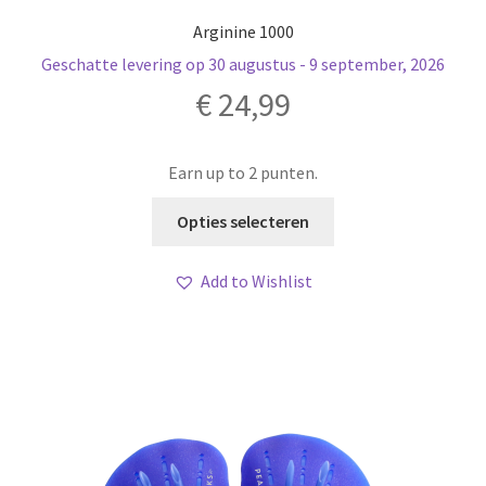
Arginine 1000
Geschatte levering op 30 augustus - 9 september, 2026
€
24,99
Earn up to 2 punten.
Dit
Opties selecteren
product
heeft
Add to Wishlist
meerdere
variaties.
Deze
optie
kan
gekozen
worden
op