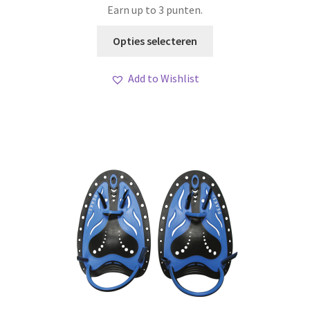
Earn up to 3 punten.
tot
Dit
Opties selecteren
product
€ 25,20
heeft
Add to Wishlist
meerdere
variaties.
Deze
optie
kan
gekozen
worden
op
de
productpagina