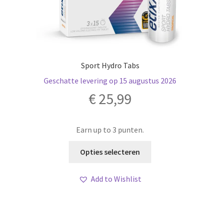
Sport Hydro Tabs
Geschatte levering op 15 augustus 2026
€
25,99
Earn up to 3 punten.
Dit
Opties selecteren
product
heeft
Add to Wishlist
meerdere
variaties.
Deze