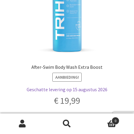
After-Swim Body Wash Extra Boost
AANBIEDING!
Geschatte levering op 15 augustus 2026
€
19,99
Purchase & earn 2 punten!
0
Zoeken
Zoeken
Toevoegen aan winkelwagen