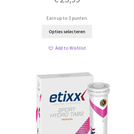
Earn up to 3 punten.
Dit
Opties selecteren
product
heeft
Add to Wishlist
meerdere
variaties.
Deze
optie
kan
gekozen
worden
op
de
productpagina