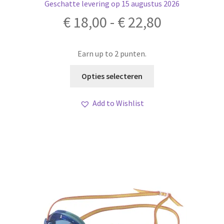
Geschatte levering op 15 augustus 2026
Prijsklass
€
18,00
-
€
22,80
€ 18,00
Earn up to 2 punten.
tot
Dit
Opties selecteren
product
€ 22,80
heeft
Add to Wishlist
meerdere
variaties.
Deze
optie
kan
gekozen
worden
op
de
productpagina