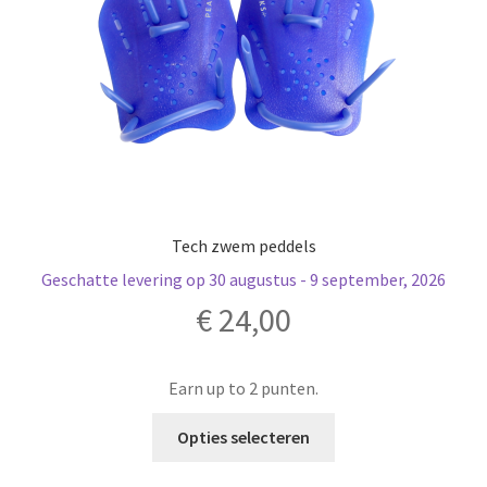
de
productpagina
Tech zwem peddels
Geschatte levering op 30 augustus - 9 september, 2026
€
24,00
Earn up to 2 punten.
Dit
Opties selecteren
product
heeft