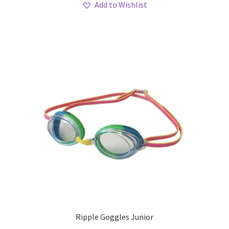
Add to Wishlist
meerdere
variaties.
Deze
optie
kan
gekozen
worden
op
de
productpagina
Ripple Goggles Junior