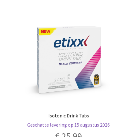
Deze
optie
kan
gekozen
worden
op
de
productpagina
Isotonic Drink Tabs
Geschatte levering op 15 augustus 2026
€
25,99