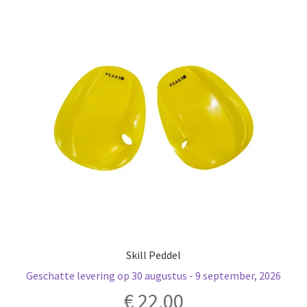
Deze
optie
kan
gekozen
worden
op
de
productpagina
Skill Peddel
Geschatte levering op 30 augustus - 9 september, 2026
€
22,00