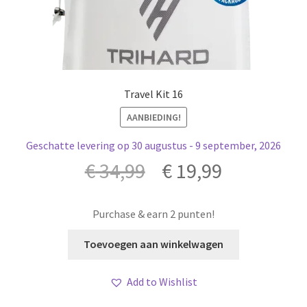
Travel Kit 16
AANBIEDING!
Geschatte levering op 30 augustus - 9 september, 2026
Oorspronkelijke
Huidige
€
34,99
€
19,99
prijs
prijs
Purchase & earn 2 punten!
was:
is:
Toevoegen aan winkelwagen
€ 34,99.
€ 19,99.
Add to Wishlist