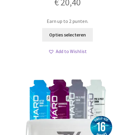
€
20,40
Earn up to 2 punten.
Dit
Opties selecteren
product
heeft
Add to Wishlist
meerdere
variaties.
Deze
optie
kan
gekozen
worden
op
de
productpagina