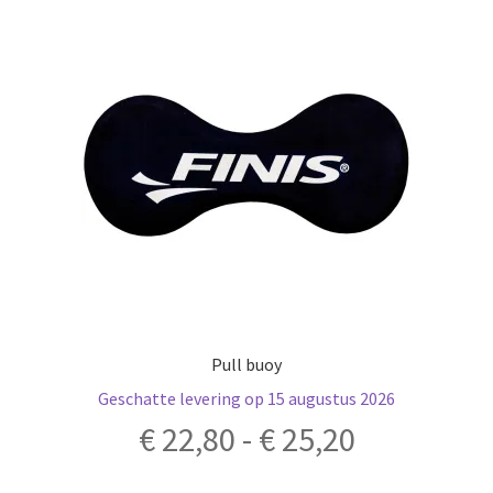
optie
kan
gekozen
worden
op
de
productpagina
Pull buoy
Geschatte levering op 15 augustus 2026
Prijsklass
€
22,80
-
€
25,20
€ 22,80