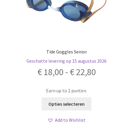
Tide Goggles Senior
Geschatte levering op 15 augustus 2026
Prijsklass
€
18,00
-
€
22,80
€ 18,00
Earn up to 2 punten.
tot
Dit
Opties selecteren
product
€ 22,80
heeft
Add to Wishlist
meerdere
variaties.