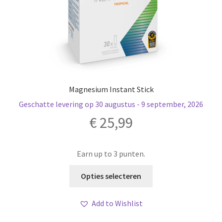
Magnesium Instant Stick
Geschatte levering op 30 augustus - 9 september, 2026
€
25,99
Earn up to 3 punten.
Dit
Opties selecteren
product
heeft
Add to Wishlist
meerdere
variaties.