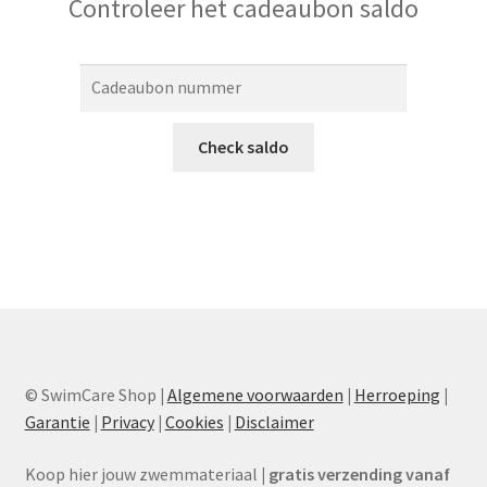
Controleer het cadeaubon saldo
Zwemvliezen
Snorkels
Expand
Merken
child
menu
Expand
Toebehoren
child
menu
Expand
Tweedehands
child
menu
Expand
Aanbiedingen
child
menu
Expand
SwimCare
child
© SwimCare Shop
|
Algemene voorwaarden
|
Herroeping
|
menu
Garantie
|
Privacy
|
Cookies
|
Disclaimer
Koop hier jouw zwemmateriaal
|
gratis verzending vanaf