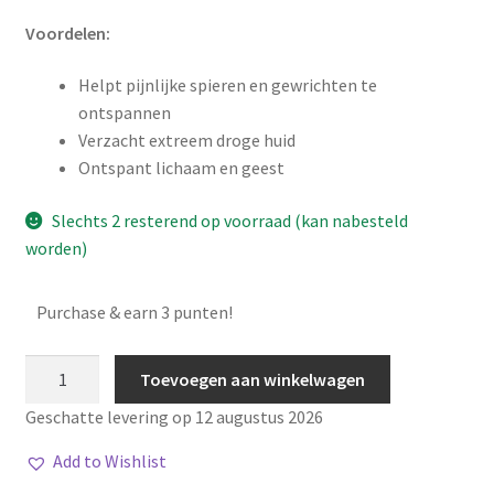
Voordelen:
Helpt pijnlijke spieren en gewrichten te
ontspannen
Verzacht extreem droge huid
Ontspant lichaam en geest
Slechts 2 resterend op voorraad (kan nabesteld
worden)
Purchase & earn 3 punten!
Muscle
Toevoegen aan winkelwagen
&
Geschatte levering op 12 augustus 2026
Mind
Soak
Add to Wishlist
aantal